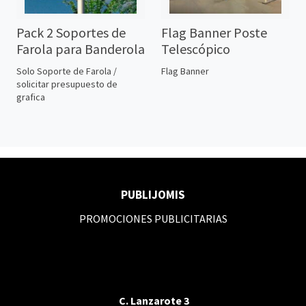
Pack 2 Soportes de
Flag Banner Poste
Farola para Banderola
Telescópico
Solo Soporte de Farola /
Flag Banner
solicitar presupuesto de
grafica
PUBLIJOMIS
PROMOCIONES PUBLICITARIAS
C. Lanzarote 3