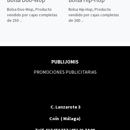
Bolsa Doo-Wop, Producto
Bolsa Hip-Hop, Producto
vendido por cajas completas
vendido por cajas completas
de 250 ...
de 200 ...
PUBLIJOMIS
PROMOCIONES PUBLICITARIAS
C. Lanzarote 3
Coín ( Málaga)
Telf. 617 656 557 / 951 21 74 99