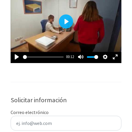
Play
00:12
Play
Mute
Settings
Enter
fullscre
Solicitar información
Correo electrónico