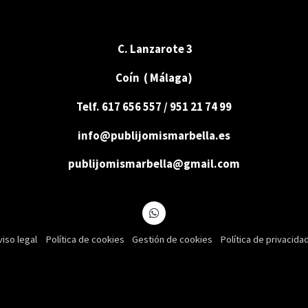
C. Lanzarote 3
Coín ( Málaga)
Telf. 617 656 557 / 951 21 74 99
info@publijomismarbella.es
publijomismarbella@gmail.com
viso legal
Política de cookies
Gestión de cookies
Política de privacida