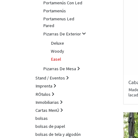
Portamenús Con Led
Portamenús
Portamenus Led
Pared
Pizarras De Exterior
Deluxe
Woody
Easel
Pizarras De Mesa
Stand / Eventos
Cab
Imprenta
Made
RÓtulos
laca
Inmobiliarias
Cartas MenÚ
bolsas
bolsas de papel
bolsas de tela y algodón