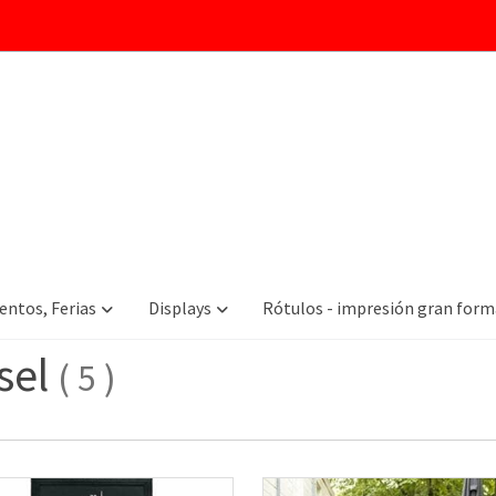
las categorías
Displays HostelerÍa
Pizarras De Exterior
entos, Ferias
Displays
Rótulos - impresión gran for
sel
(
5
)