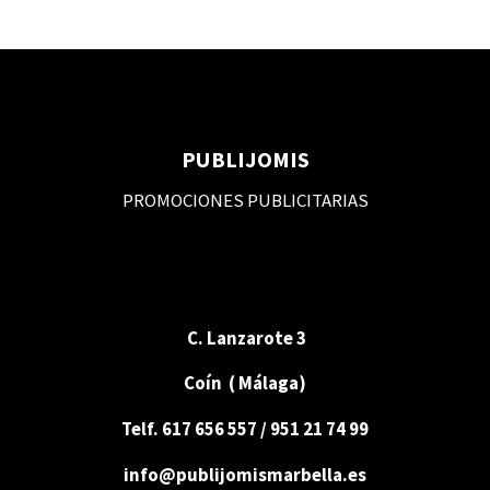
PUBLIJOMIS
PROMOCIONES PUBLICITARIAS
C. Lanzarote 3
Coín ( Málaga)
Telf. 617 656 557 / 951 21 74 99
info@publijomismarbella.es