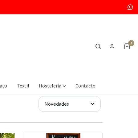
0
Easel
mato
Textil
Hostelería
Contacto
Novedades