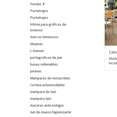
Fundas
Portatrajes
Portatrajes
Vitrina para gráficas de
exterior
marcos luminosos
Xbanner
L-banner
Caba
portagraficas de pie
Made
laca
bases rellenables
peanas
Mamparas de metacrilato
Cortina autoenrollable
mampara de taxi
mampara taxi
macaras anticontagio
Gel de manos higienizante