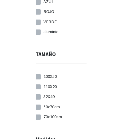
AZUL
ROJO
VERDE
aluminio
negro
AZUL PROCESS
TAMAÑO
BLANCO
FUCSIA
100X50
NARANJA
110X20
oro
52X40
plata
50x70cm
amarilla
70x100cm
blanca
A0 (807x1155mm)
MARINO
A1 (580x827mm)