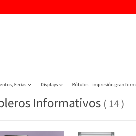
las categorías
Displays
Tableros Informativos
entos, Ferias
Displays
Rótulos - impresión gran for
bleros Informativos
(
14
)