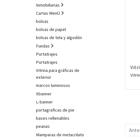
Inmobiliarias
Cartas MenÚ
bolsas
bolsas de papel
bolsas de tela y algodón
Fundas
Portatrajes
Portatrajes
Vitr
Vitrina para gráficas de
Vitri
exterior
marcos luminosos
Xbanner
L-banner
portagraficas de pie
bases rellenables
peanas
Ante
Mamparas de metacrilato