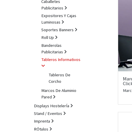
Caballetes
Publicitarios
Expositores Y Cajas
Luminosas
Soportes Banners
Roll Up
Banderolas
Publicitarias
Tableros Informativos
Tableros De
Mar
Corcho
Clic
Marcos De Aluminio
Marc
Pared
Displays HostelerÍa
Stand / Eventos
Imprenta
RÓtulos