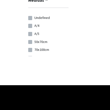
Medidas
A2 (406x580mm)
A3 ( 283x406mm)
Undefined
100x140 cm
A/4
A4( 190x278 mm )
A/5
1360x1400m
50x70cm
650x700mm
70x100cm
960x1000mm
129x65cm
100x210mm
203x103cm
A4 / 210x297mm
266x114cm
A5 / 148x210mm
Ø104cm
A6 / 105X148mm
51x71cm
A4 / 210X297 cerrado
51x140cm
A5 / 148X210mm
60x170cm
cerrado