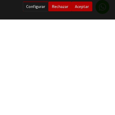
Configurar
Rechazar
Aceptar
PUBLIJOMIS
PROMOCIONES PUBLICITARIAS
C. Lanzarote 3
Coín ( Málaga)
Telf. 617 656 557 / 951 21 74 99
info@publijomismarbella.es
publijomismarbella@gmail.com