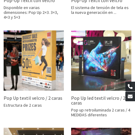
Pop-Up Textil con Velcro
Pop-Up Textil con Velcro
Disponible en varias
El sistema de tensión de tela es
dimensiones: Pop Up 2×3. 3×3,
la nueva generación en ...
4×3 y 5×3
Pop Up textil velcro / 2 caras
Pop Up led textil velcro / 2
caras
Estructura de 2 caras
Pop up retroiluminada 2 caras / 4
MEDIDAS diferentes