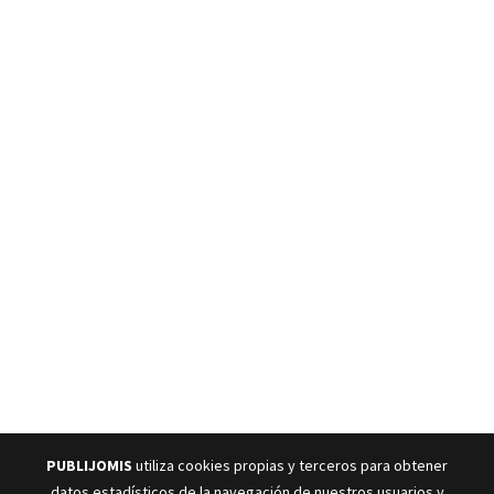
PUBLIJOMIS
utiliza cookies propias y terceros para obtener
datos estadísticos de la navegación de nuestros usuarios y