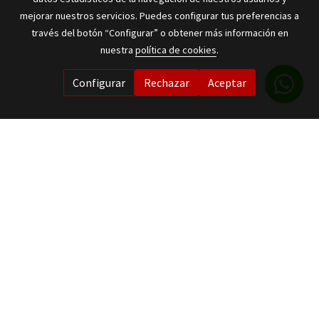
mejorar nuestros servicios. Puedes configurar tus preferencias a
través del botón “Configurar” o obtener más información en
nuestra
política de cookies
.
Configurar
Rechazar
Aceptar
SELLOS
PERSONALIZADOS
Todo tipo de sellos, tampones,
fechadores, tintas y accesorios
Ver catálogo